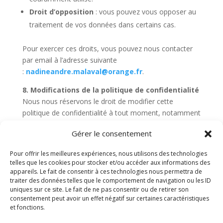
Droit d’opposition
: vous pouvez vous opposer au
traitement de vos données dans certains cas.
Pour exercer ces droits, vous pouvez nous contacter
par email à l’adresse suivante
:
nadineandre.malaval@orange.fr
.
8. Modifications de la politique de confidentialité
Nous nous réservons le droit de modifier cette
politique de confidentialité à tout moment, notamment
en cas de changement législatif ou règlementaire.
Gérer le consentement
Toute modification sera publiée sur cette page et
prendra effet immédiatement après sa mise en ligne.
Pour offrir les meilleures expériences, nous utilisons des technologies
telles que les cookies pour stocker et/ou accéder aux informations des
9. Contact
appareils. Le fait de consentir à ces technologies nous permettra de
Si vous avez des questions concernant cette politique
traiter des données telles que le comportement de navigation ou les ID
de confidentialité ou le traitement de vos données
uniques sur ce site. Le fait de ne pas consentir ou de retirer son
consentement peut avoir un effet négatif sur certaines caractéristiques
personnelles, vous pouvez nous contacter à l’adresse
et fonctions.
suivante :
nadineandre.malaval@orange.fr
.