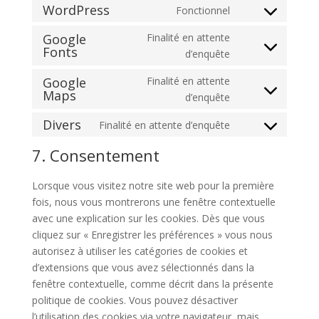
to
WordPress
Fonctionnel
Consent
service
to
Google
Finalité en attente
google-
Fonts
service
Consent
d’enquête
recaptcha
wordpress
to
Google
Finalité en attente
service
Maps
Consent
d’enquête
google-
to
fonts
Divers
Finalité en attente d’enquête
service
Consent
google-
to
7. Consentement
maps
service
divers
Lorsque vous visitez notre site web pour la première
fois, nous vous montrerons une fenêtre contextuelle
avec une explication sur les cookies. Dès que vous
cliquez sur « Enregistrer les préférences » vous nous
autorisez à utiliser les catégories de cookies et
d’extensions que vous avez sélectionnés dans la
fenêtre contextuelle, comme décrit dans la présente
politique de cookies. Vous pouvez désactiver
l’utilisation des cookies via votre navigateur, mais